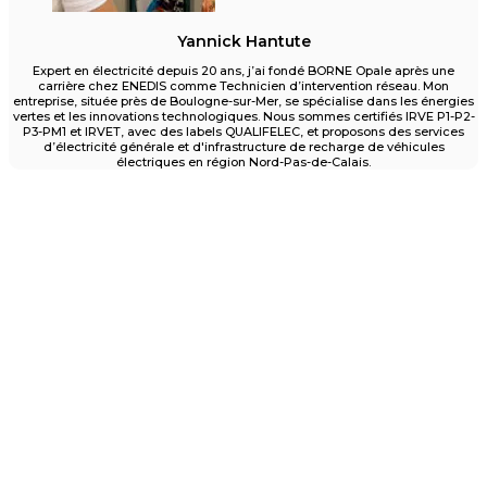
Yannick Hantute
Expert en électricité depuis 20 ans, j’ai fondé BORNE Opale après une
carrière chez ENEDIS comme Technicien d’intervention réseau. Mon
entreprise, située près de Boulogne-sur-Mer, se spécialise dans les énergies
vertes et les innovations technologiques. Nous sommes certifiés IRVE P1-P2-
P3-PM1 et IRVET, avec des labels QUALIFELEC, et proposons des services
d’électricité générale et d'infrastructure de recharge de véhicules
électriques en région Nord-Pas-de-Calais.
Un projet d'installation de borne ?
Pour particuliers et entreprises des Hauts-de-
France
Contactez nous