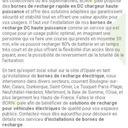
les collectivités ou les supermarchés, BORN
O
pale propose
des
bornes de recharge rapide en DC
chargeur haute
puissance
et offre des solutions adaptées qui garantissent
sécurité et stabilité tout en offrant une valeur ajoutée pour
vos usagers. Il faut voir l’installation de nos
bornes de
recharge DC haute puissance
comme un service qui est
conçue pour un usage public optimal, en imaginant une
personne qui va faire une course qui prends en moyenne 30
min, elle va pouvoir recharger 80% de batterie en un temps
très court et de plus offrant la flexibilité d’un accès libre ou
payant, avec la possibilité de reversement de la totalité de la
facturation.
En tant qu’expert local situé sur la côte d’Opale en tant
qu’installateur de
bornes de recharge électrique
, nous
intervenons dans divers secteurs, couvrant Boulogne-sur-
Mer, Calais, Dunkerque, Saint-Omer, Le Touquet-Paris-Plage,
Neufchâtel-Hardelot, Merlimont, la Baie de Somme, l’Oise, et
plus largement les Hauts-de-France. Faites le choix
BORN
O
pale afin de bénéficier de
solutions de recharge
pour véhicules électriques
de qualité pour vos espaces
publics. Contactez-nous dès aujourd’hui pour découvrir en
détails nos services
d’installations de bornes de
recharge
.