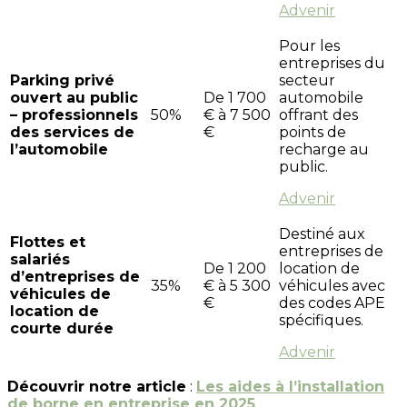
Advenir
Pour les
entreprises du
Parking privé
secteur
ouvert au public
De 1 700
automobile
– professionnels
50%
€ à 7 500
offrant des
des services de
€
points de
l’automobile
recharge au
public.
Advenir
Destiné aux
Flottes et
entreprises de
salariés
De 1 200
location de
d’entreprises de
35%
€ à 5 300
véhicules avec
véhicules de
€
des codes APE
location de
spécifiques.
courte durée
Advenir
Découvrir notre article
:
Les aides à l’installation
de borne en entreprise en 2025