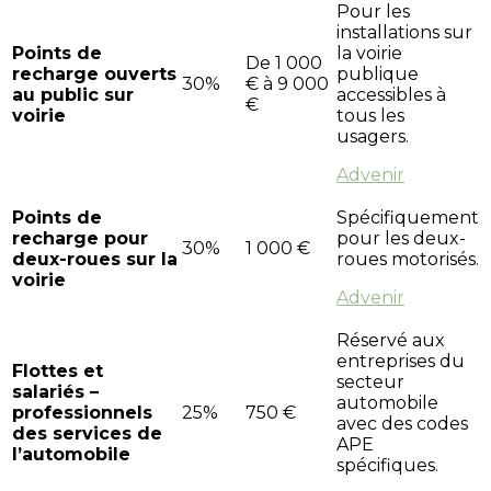
Pour les
installations sur
Points de
la voirie
De 1 000
recharge ouverts
publique
30%
€ à 9 000
au public sur
accessibles à
€
voirie
tous les
usagers.
Advenir
Points de
Spécifiquement
recharge pour
pour les deux-
30%
1 000 €
deux-roues sur la
roues motorisés.
voirie
Advenir
Réservé aux
entreprises du
Flottes et
secteur
salariés –
automobile
professionnels
25%
750 €
avec des codes
des services de
APE
l’automobile
spécifiques.