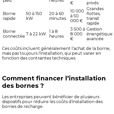
pied
heures
€
privés
Grandes
10 000
Borne
50 à 150
20 à 60
flottes,
à 50
rapide
kW
minutes
transit
000 €
rapide
3 500 à
Gestion
Borne
1 à 8
7 à 22 kW
8 000
énergétique
connectée
heures
€
avancée
Ces coûts incluent généralement l’achat de la borne,
mais pas toujours l’installation, qui peut varier en
fonction des contraintes techniques.
Comment financer l’installation
des bornes ?
Les entreprises peuvent bénéficier de plusieurs
dispositifs pour réduire les coûts d’installation des
bornes de recharge.