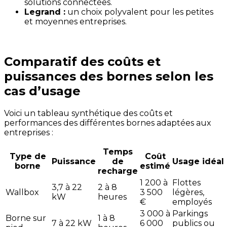
solutions connectées.
Legrand :
un choix polyvalent pour les petites
et moyennes entreprises.
Comparatif des coûts et
puissances des bornes selon les
cas d’usage
Voici un tableau synthétique des coûts et
performances des différentes bornes adaptées aux
entreprises :
Temps
Type de
Coût
Puissance
de
Usage idéal
borne
estimé
recharge
1 200 à
Flottes
3,7 à 22
2 à 8
Wallbox
3 500
légères,
kW
heures
€
employés
3 000 à
Parkings
Borne sur
1 à 8
7 à 22 kW
6 000
publics ou