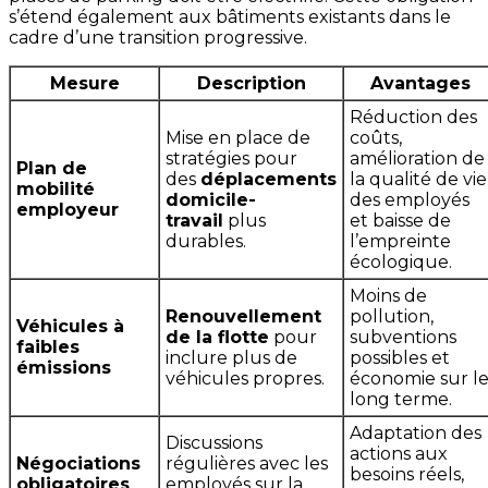
s’étend également aux bâtiments existants dans le
cadre d’une transition progressive.
Mesure
Description
Avantages
Réduction des
Mise en place de
coûts,
stratégies pour
amélioration de
Plan de
des
déplacements
la qualité de vie
mobilité
domicile-
des employés
employeur
travail
plus
et baisse de
durables.
l’empreinte
écologique.
Moins de
Renouvellement
pollution,
Véhicules à
de la flotte
pour
subventions
faibles
inclure plus de
possibles et
émissions
véhicules propres.
économie sur l
long terme.
Adaptation des
Discussions
actions aux
Négociations
régulières avec les
besoins réels,
obligatoires
employés sur la