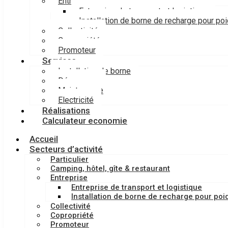
Entreprise
Entreprise de transport et logistique
Installation de borne de recharge pour po
Collectivité
Copropriété
Promoteur
Services
Installation de borne
Dépannage
Maintenance
Electricité
Réalisations
Calculateur economie
Accueil
Secteurs d’activité
Particulier
Camping, hôtel, gîte & restaurant
Entreprise
Entreprise de transport et logistique
Installation de borne de recharge pour poi
Collectivité
Copropriété
Promoteur