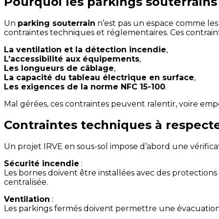
Pourquoi les parkings souterrains
Un
parking souterrain
n’est pas un espace comme les a
contraintes techniques et réglementaires. Ces contraint
La ventilation et la détection incendie
,
L’accessibilité aux équipements
,
Les longueurs de câblage
,
La capacité du tableau électrique en surface
,
Les exigences de la norme NFC 15-100
.
Mal gérées, ces contraintes peuvent ralentir, voire empê
Contraintes techniques à respect
Un projet IRVE en sous-sol impose d’abord une vérificat
Sécurité incendie
:
Les bornes doivent être installées avec des protection
centralisée.
Ventilation
:
Les parkings fermés doivent permettre une évacuation d