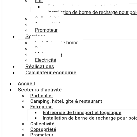
Entreprise
Entreprise de transport et logistique
Installation de borne de recharge pour po
Collectivité
Copropriété
Promoteur
Services
Installation de borne
Dépannage
Maintenance
Electricité
Réalisations
Calculateur economie
Accueil
Secteurs d’activité
Particulier
Camping, hôtel, gîte & restaurant
Entreprise
Entreprise de transport et logistique
Installation de borne de recharge pour poi
Collectivité
Copropriété
Promoteur