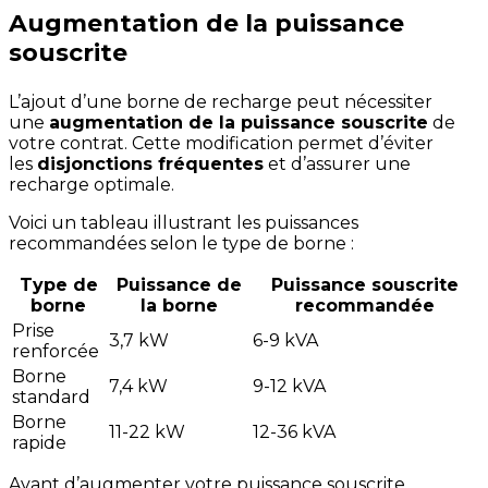
Augmentation de la puissance
souscrite
L’ajout d’une borne de recharge peut nécessiter
une
augmentation de la puissance souscrite
de
votre contrat. Cette modification permet d’éviter
les
disjonctions fréquentes
et d’assurer une
recharge optimale.
Voici un tableau illustrant les puissances
recommandées selon le type de borne :
Type de
Puissance de
Puissance souscrite
borne
la borne
recommandée
Prise
3,7 kW
6-9 kVA
renforcée
Borne
7,4 kW
9-12 kVA
standard
Borne
11-22 kW
12-36 kVA
rapide
Avant d’augmenter votre puissance souscrite,