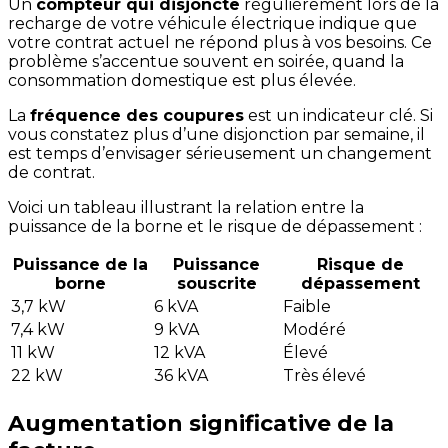
Un
compteur qui disjoncte
régulièrement lors de la
recharge de votre véhicule électrique indique que
votre contrat actuel ne répond plus à vos besoins. Ce
problème s’accentue souvent en soirée, quand la
consommation domestique est plus élevée.
La
fréquence des coupures
est un indicateur clé. Si
vous constatez plus d’une disjonction par semaine, il
est temps d’envisager sérieusement un changement
de contrat.
Voici un tableau illustrant la relation entre la
puissance de la borne et le risque de dépassement :
Puissance de la
Puissance
Risque de
borne
souscrite
dépassement
3,7 kW
6 kVA
Faible
7,4 kW
9 kVA
Modéré
11 kW
12 kVA
Élevé
22 kW
36 kVA
Très élevé
Augmentation significative de la