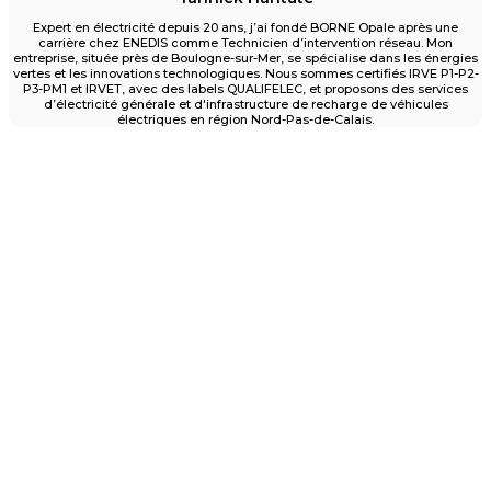
Expert en électricité depuis 20 ans, j’ai fondé BORNE Opale après une
carrière chez ENEDIS comme Technicien d’intervention réseau. Mon
entreprise, située près de Boulogne-sur-Mer, se spécialise dans les énergies
vertes et les innovations technologiques. Nous sommes certifiés IRVE P1-P2-
P3-PM1 et IRVET, avec des labels QUALIFELEC, et proposons des services
d’électricité générale et d'infrastructure de recharge de véhicules
électriques en région Nord-Pas-de-Calais.
Un projet d'installation de borne ?
Pour particuliers et entreprises des Hauts-de-
France
Contactez nous