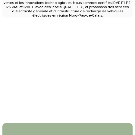
vertes et les innovations technologiques. Nous sommes certifiés IRVE P1-P2-
P3-PM1 et IRVET, avec des labels QUALIFELEC, et proposons des services
d’électricité générale et d'infrastructure de recharge de véhicules
électriques en région Nord-Pas-de-Calais.
Un projet d'installation de borne ?
Pour particuliers et entreprises des Hauts-de-
France
Contactez nous