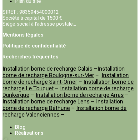
Plan du site
SIRET : 98359454000012
Société à capital de 1500 €
Siège social à l’adresse postale…
Mentions légales
Politique de confidentialité
Recherches fréquentes
Installation borne de recharge Calais
–
Installation
borne de recharge Boulogne-sur-Mer
–
Installation
borne de recharge Saint-Omer
–
Installation borne de
recharge Le Touquet
–
Installation borne de recharge
Dunkerque
–
Installation borne de recharge Arras
–
Installation borne de recharge Lens
–
Installation
borne de recharge Béthune
–
Installation borne de
recharge Valenciennes
–
Blog
Réalisations